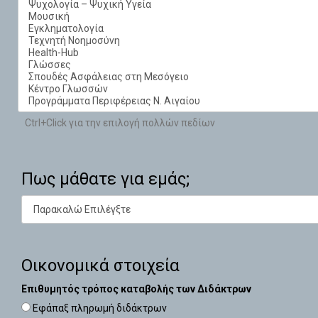
Ctrl+Click για την επιλογή πολλών πεδίων
Πως μάθατε για εμάς;
Οικονομικά στοιχεία
Επιθυμητός τρόπος καταβολής των Διδάκτρων
Εφάπαξ πληρωμή διδάκτρων